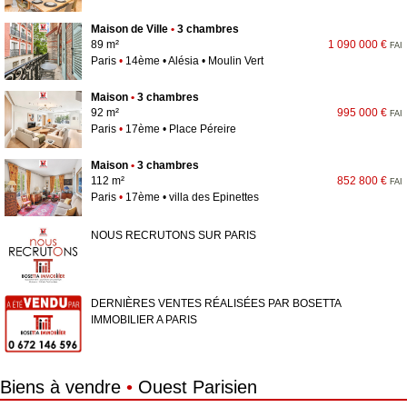
Maison de Ville
•
3 chambres
89 m²
1 090 000 €
FAI
Paris
•
14ème • Alésia • Moulin Vert
Maison
•
3 chambres
92 m²
995 000 €
FAI
Paris
•
17ème • Place Péreire
Maison
•
3 chambres
112 m²
852 800 €
FAI
Paris
•
17ème • villa des Epinettes
NOUS RECRUTONS SUR PARIS
DERNIÈRES VENTES RÉALISÉES PAR BOSETTA
IMMOBILIER A PARIS
Biens à vendre
•
Ouest Parisien