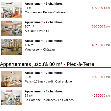
Appartement
•
3 chambres
94 m²
680 000 €
FAI
Courbevoie
•
Bécon • Sablière
Appartement
•
2 chambres
107 m²
660 000 €
FAI
St Cloud
•
Val d'Or
Appartement
•
3 chambres
136 m²
497 000 €
FAI
Vaucresson
•
Château
Appartements jusqu'à 80 m²
•
Pied-à-Terre
Appartement
•
2 chambres
80 m²
650 000 €
FAI
Paris
•
17ème • Jardin Claire-Motte
Appartement
•
3 chambres
74 m²
495 000 €
FAI
La Garenne Colombes
•
Les Vallées