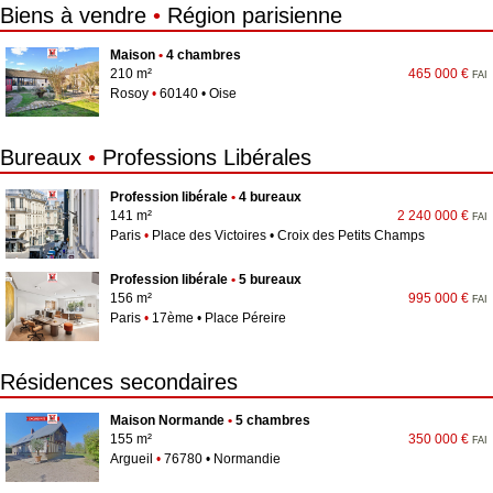
Biens à vendre
•
Région parisienne
Maison
•
4 chambres
210 m²
465 000 €
FAI
Rosoy
•
60140 • Oise
Bureaux
•
Professions Libérales
Profession libérale
•
4 bureaux
141 m²
2 240 000 €
FAI
Paris
•
Place des Victoires • Croix des Petits Champs
Profession libérale
•
5 bureaux
156 m²
995 000 €
FAI
Paris
•
17ème • Place Péreire
Résidences secondaires
Maison Normande
•
5 chambres
155 m²
350 000 €
FAI
Argueil
•
76780 • Normandie