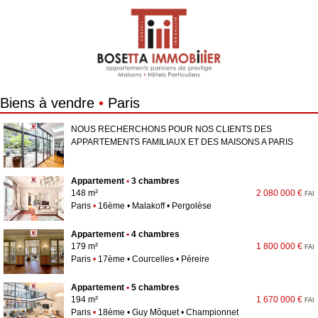
Biens à vendre
•
Paris
NOUS RECHERCHONS POUR NOS CLIENTS DES
APPARTEMENTS FAMILIAUX ET DES MAISONS A PARIS
Appartement
•
3 chambres
148 m²
2 080 000 €
FAI
Paris
•
16ème • Malakoff • Pergolèse
Appartement
•
4 chambres
179 m²
1 800 000 €
FAI
Paris
•
17ème • Courcelles • Péreire
Appartement
•
5 chambres
194 m²
1 670 000 €
FAI
Paris
•
18ème • Guy Môquet • Championnet