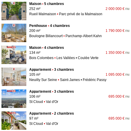
Maison
•
5 chambres
252 m²
2 000 000 €
FAI
Rueil Malmaison
•
Parc privé de la Malmaison
Penthouse
•
4 chambres
200 m²
1 790 000 €
FAI
Boulogne Billancourt
•
Parchamp-Albert Kahn
Maison
•
4 chambres
134 m²
1 350 000 €
FAI
Bois Colombes
•
Les Vallées • Coulée Verte
Appartement
•
3 chambres
105 m²
1 095 000 €
FAI
Neuilly Sur Seine
•
Saint-James • Frédéric Passy
Appartement
•
3 chambres
106 m²
695 000 €
FAI
St Cloud
•
Val d'Or
Appartement
•
2 chambres
97 m²
695 000 €
FAI
St Cloud
•
Val d'Or