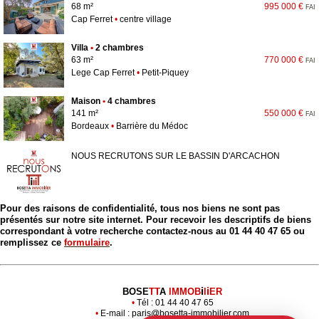
68 m²
995 000 €
FAI
Cap Ferret
•
centre village
Villa
•
2 chambres
63 m²
770 000 €
FAI
Lege Cap Ferret
•
Petit-Piquey
Maison
•
4 chambres
141 m²
550 000 €
FAI
Bordeaux
•
Barrière du Médoc
NOUS RECRUTONS SUR LE BASSIN D'ARCACHON
Pour des raisons de confidentialité, tous nos biens ne sont pas
présentés sur notre site internet. Pour recevoir les descriptifs de biens
correspondant à votre recherche contactez-nous au 01 44 40 47 65 ou
remplissez ce
formulaire
.
i
i
BOSE
TT
A 
lMMOB
l
ER
•
 Tél : 01 44 40 47 65

•
 E-mail : 
paris@bosetta-immobilier.com