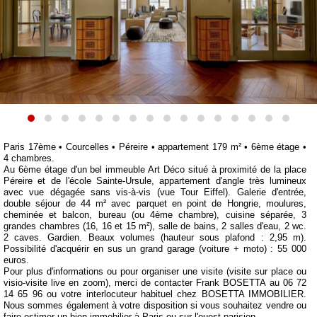
Paris 17ème • Courcelles • Péreire • appartement 179 m² • 6ème étage •
4 chambres.
Au 6ème étage d'un bel immeuble Art Déco situé à proximité de la place
Péreire et de l'école Sainte-Ursule, appartement d'angle très lumineux
avec vue dégagée sans vis-à-vis (vue Tour Eiffel). Galerie d'entrée,
double séjour de 44 m² avec parquet en point de Hongrie, moulures,
cheminée et balcon, bureau (ou 4ème chambre), cuisine séparée, 3
grandes chambres (16, 16 et 15 m²), salle de bains, 2 salles d'eau, 2 wc.
2 caves. Gardien. Beaux volumes (hauteur sous plafond : 2,95 m).
Possibilité d'acquérir en sus un grand garage (voiture + moto) : 55 000
euros.
Pour plus d'informations ou pour organiser une visite (visite sur place ou
visio-visite live en zoom), merci de contacter Frank BOSETTA au 06 72
14 65 96 ou votre interlocuteur habituel chez BOSETTA IMMOBILIER.
Nous sommes également à votre disposition si vous souhaitez vendre ou
faire estimer un bien immobilier à Paris ou sur l'ouest parisien.