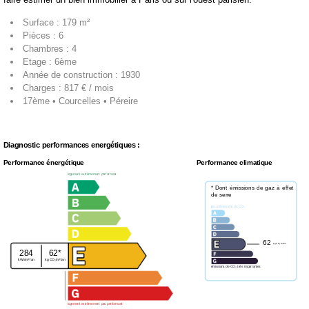
Surface : 179 m²
Pièces : 6
Chambres : 4
Etage : 6ème
Année de construction : 1930
Charges : 817 € / mois
17ème • Courcelles • Péreire
Diagnostic performances energétiques :
Performance énergétique
Performance climatique
logement extrêmement performant
* Dont émissions de gaz à effet
de serre
peu d'émissions de CO₂
62
kg CO₂/m²/an
284
62*
kWh/m²/an
kg CO₂/m²/an
émissions de CO₂ très importantes
logement extrêmement peu performant