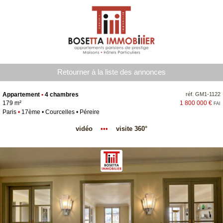
Retourner à la liste des annonces
Appartement
•
4 chambres
réf. GM1-1122
179 m²
1 800 000 €
FAI
Paris
•
17ème • Courcelles • Péreire
vidéo
•••
visite 360°