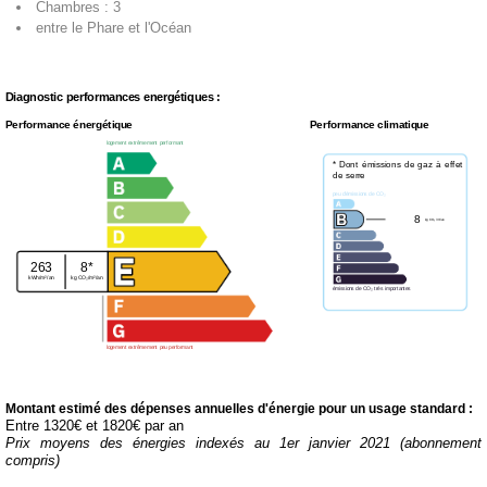
Chambres : 3
entre le Phare et l'Océan
Diagnostic performances energétiques :
Performance énergétique
Performance climatique
logement extrêmement performant
* Dont émissions de gaz à effet
de serre
peu d'émissions de CO₂
8
kg CO₂/m²/an
263
8*
kWh/m²/an
kg CO₂/m²/an
émissions de CO₂ très importantes
logement extrêmement peu performant
Montant estimé des dépenses annuelles d'énergie pour un usage standard :
Entre 1320€ et 1820€ par an
Prix moyens des énergies indexés au 1er janvier 2021 (abonnement
compris)