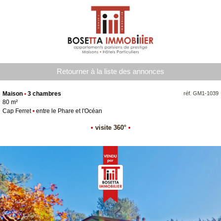
Retourner à la liste des annonces
Maison
•
3 chambres
réf. GM1-1039
80 m²
Cap Ferret
•
entre le Phare et l'Océan
•
visite 360°
•