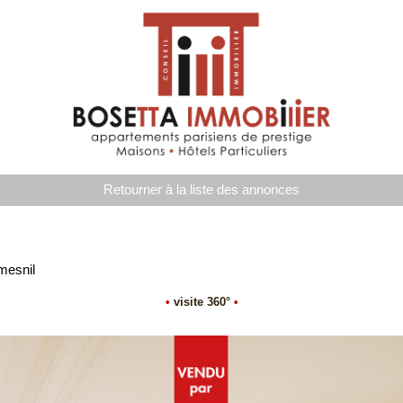
Retourner à la liste des annonces
mesnil
•
visite 360°
•