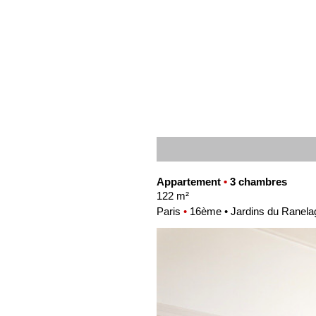
Appartement
•
3 chambres
122 m²
Paris
•
16ème • Jardins du Ranelag