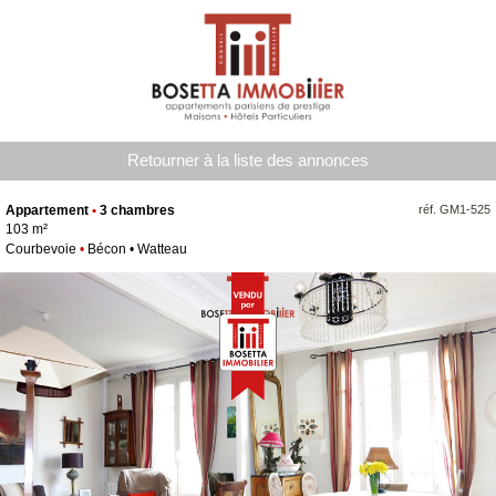
Retourner à la liste des annonces
Appartement
•
3 chambres
réf. GM1-525
103 m²
Courbevoie
•
Bécon • Watteau