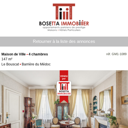
Retourner à la liste des annonces
Maison de Ville
•
4 chambres
réf. GM1-1089
147 m²
Le Bouscat
•
Barrière du Médoc