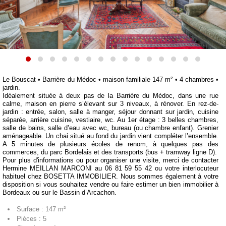
Le Bouscat • Barrière du Médoc • maison familiale 147 m² • 4 chambres •
jardin.
Idéalement située à deux pas de la Barrière du Médoc, dans une rue
calme, maison en pierre s’élevant sur 3 niveaux, à rénover. En rez-de-
jardin : entrée, salon, salle à manger, séjour donnant sur jardin, cuisine
séparée, arrière cuisine, vestiaire, wc. Au 1er étage : 3 belles chambres,
salle de bains, salle d’eau avec wc, bureau (ou chambre enfant). Grenier
aménageable. Un chai situé au fond du jardin vient compléter l’ensemble.
A 5 minutes de plusieurs écoles de renom, à quelques pas des
commerces, du parc Bordelais et des transports (bus + tramway ligne D).
Pour plus d'informations ou pour organiser une visite, merci de contacter
Hermine MEILLAN MARCONI au 06 81 59 55 42 ou votre interlocuteur
habituel chez BOSETTA IMMOBILIER. Nous sommes également à votre
disposition si vous souhaitez vendre ou faire estimer un bien immobilier à
Bordeaux ou sur le Bassin d’Arcachon.
Surface : 147 m²
Pièces : 5