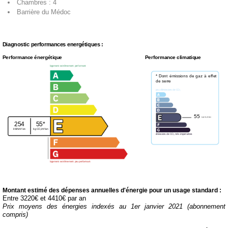
Chambres : 4
Barrière du Médoc
Diagnostic performances energétiques :
Performance énergétique
Performance climatique
logement extrêmement performant
* Dont émissions de gaz à effet
de serre
peu d'émissions de CO₂
55
kg CO₂/m²/an
254
55*
kWh/m²/an
kg CO₂/m²/an
émissions de CO₂ très importantes
logement extrêmement peu performant
Montant estimé des dépenses annuelles d'énergie pour un usage standard :
Entre 3220€ et 4410€ par an
Prix moyens des énergies indexés au 1er janvier 2021 (abonnement
compris)