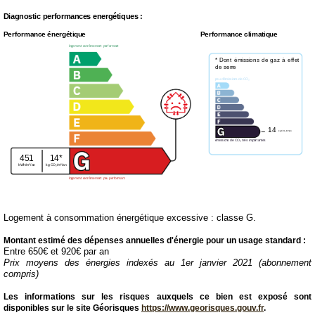
Diagnostic performances energétiques :
Performance énergétique
Performance climatique
logement extrêmement performant
* Dont émissions de gaz à effet
de serre
peu d'émissions de CO₂
14
kg CO₂/m²/an
émissions de CO₂ très importantes
451
14*
kWh/m²/an
kg CO₂/m²/an
logement extrêmement peu performant
Logement à consommation énergétique excessive : classe G.
Montant estimé des dépenses annuelles d'énergie pour un usage standard :
Entre 650€ et 920€ par an
Prix moyens des énergies indexés au 1er janvier 2021 (abonnement
compris)
Les informations sur les risques auxquels ce bien est exposé sont
disponibles sur le site Géorisques
https://www.georisques.gouv.fr
.