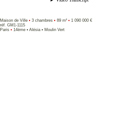
Maison de Ville
•
3 chambres
•
89 m²
•
1 090 000 €
réf. GM1-1115
Paris
•
14ème • Alésia • Moulin Vert